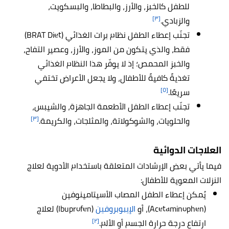
للطفل كالخبز، والأرز، والبطاطا، والبسكويت،
[٣]
والزبادي.
تجنّب إعطاء الطفل نظام برات الغذائي (BRAT Diet)
فقط، والذي يتكون من الموز، والأرز، وعصير التفاح،
والخبز المحمص؛ إذ لا يوفّر هذا النظام الغذائي
تغذيةً كافيةً للأطفال، ولا يجعل الأعراض تختفي
[٥]
سريعًا.
تجنّب إعطاء الطفل الأطعمة الجاهزة، والشيبس،
[٣]
والحلويات، والشوكولاتة، والمثلجات، والكريمة.
العلاجات الدوائية
فيما يأتي بعض الإرشادات المتعلقة باستخدام الأدوية لعلاج
النزلات المعوية للأطفال:
يُمكن إعطاء الطفل المصاب الأسيتامينوفين
(Acetaminophen)، أو
الإيبوبروفين
(Ibuprofen) لعلاج
[٢]
ارتفاع درجة حرارة الجسم أو الألم.