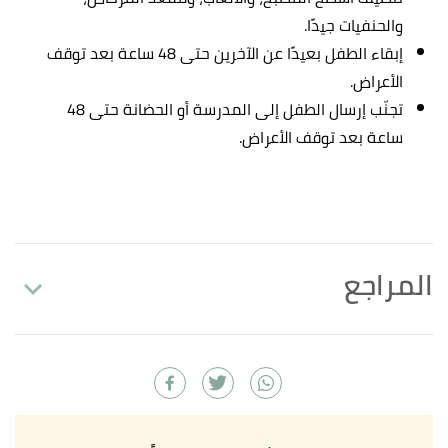
والحنفيات جيدًا.
إبقاء الطفل بعيدًا عن الآخرين حتى 48 ساعة بعد توقف
الأعراض.
تجنّب إرسال الطفل إلى المدرسة أو الحضانة حتى 48
ساعة بعد توقف الأعراض.
المراجع
,
harvard
, 1/3/2020,
"Gastroenteritis In Children"
↑
Retrieved 17/12/2021. Edited.
أ
ب
ت
,
kidshealth
,
"Gastroenteritis (Stomach Flu)"
^