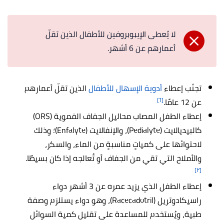
لا يُعطى الإيبوبروفين للأطفال الذين تقلّ
أعمارهم عن 6 أشهر.
تجنّب إعطاء
أدوية الإسهال للأطفال
الذين تقلّ أعمارهم
[٦]
عن 12 عامًا.
إعطاء الطفل المصاب محاليل الجفاف الفموية (ORS)
كالبيديالايت (Pedialyte)، والإنفالايت (Enfalyte)؛ وذلك
لاحتوائها على كمياتٍ مناسبةٍ من الماء، والسكر،
والأملاح التي تقي من الجفاف أو تُعالجه إذا كان بسيطًا.
[٢]
إعطاء الطفل الذي يزيد عمره عن 3 أشهر دواء
راسيكادوتريل (Racecadotril)، وهو دواء يستلزم وصفة
طبية، ويُستخدم للمساعدة على تقليل كمية السوائل