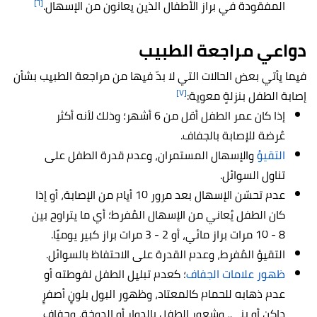
[٦]
المفقودة في براز الأطفال الذين يعانون من الإسهال.
دواعي مراجعة الطبيب
فيما يأتي بعض الحالات التي لا بدّ فيها من مراجعة الطبيب بشأن
[٧]
إصابة الطفل بنزلةٍ معوية:
إذا كان عمر الطفل أقل من 6 أشهر؛ وذلك لأنه أكثر
عُرضة للإصابة بالجفاف.
التقيؤ
والإسهال المستمران، وعدم قدرة الطفل على
تناول السوائل.
عدم تحسّن الإسهال بعد مرور 10 أيام من الإصابة، أو إذا
كان الطفل يُعاني من الإسهال المُفرط؛ أي ما يتراوح بين
8 - 10 مرات براز مائي، أو 2 - 3 مرات براز كبير يوميًا.
التقيؤ المُفرط، وعدم القدرة على الاحتفاظ بالسوائل.
ظهور علامات الجفاف
؛ كعدم تبليل الطفل لفوطته أو
عدم ذهابه للحمام كالمعتاد، وظهور البول بلونٍ أصفرٍ
داكنٍ أو بني، وشعور الطفل بالدوار أو الدوخة، وجفاف