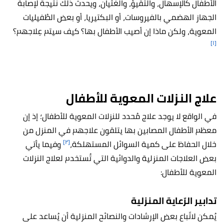
الأطفال كالإسهال، والتقيؤ، والغثيان، ويحدث ذلك نتيجةً لإصابة
الجهاز الهضمي بالفيروسات، أو البكتيريا، أو بعض الطُفيليات
المعوية، ولكن ماذا إن أصيب الأطفال بها؟ كيف سيتم عِلاجهم؟
[١]
علاج النزلات المعوية للأطفال
في الواقع لا يوجد علاج مُحدد للنزلات المعوية للأطفال؛ إذ إن
معظم الأطفال المصابين بها يتلقون علاجهم في المنزل من
[٢]
خلال الحفاظ على كمية السوائل المستهلكة،
وفيما يأتي
بعض العلاجات المنزلية والدوائية التي تُستخدم لعلاج النزلات
المعوية للأطفال:
تدابير الرّعاية المنزلية
يُمكن لاتّباع بعض الإرشادات والنصائح المنزلية أن يُساعد على