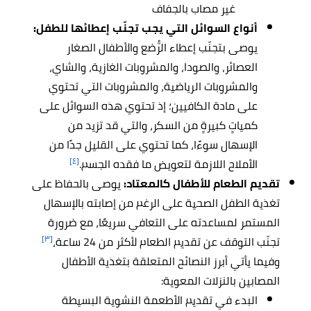
غير مصاب بالجفاف
أنواع السوائل التي يجب تجنّب إعطائها للطفل:
يوصى بتجنّب إعطاء الرُّضع والأطفال الصغار
العصائر، والصودا، والمشروبات الغازية، والشاي،
والمشروبات الرياضية، والمشروبات التي تحتوي
على مادة الكافيين؛ إذ تحتوي هذه السوائل على
كمياتٍ كبيرةٍ من السكر، والتي قد تزيد من
الإسهال سوءًا، كما تحتوي على القليل جدًا من
[٤]
الأملاح اللازمة لتعويض ما فقده الجسم.
تقديم الطعام للأطفال كالمعتاد:
يوصى بالحفاظ على
تغذية الطفل الصحية على الرغم من إصابته بالإسهال
المستمر لمساعدته على التعافي سريعًا، مع ضرورة
[٣]
تجنّب التوقف عن تقديم الطعام لأكثر من 24 ساعة،
وفيما يأتي أبرز النصائح المتعلقة بتغذية الأطفال
المصابين بالنزلات المعوية:
البدء في تقديم الأطعمة النشوية البسيطة