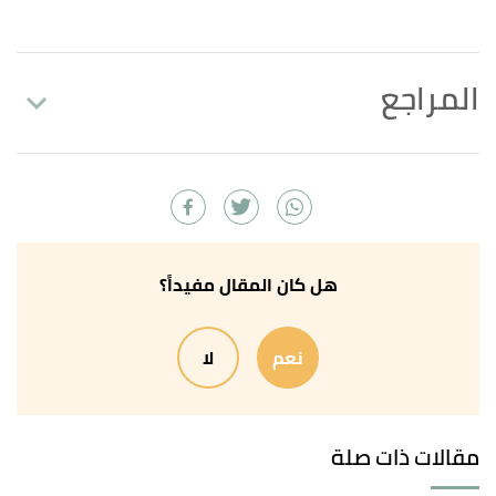
المراجع
,
childrens
,
"Understanding antibiotics for kids"
↑
Retrieved 28/1/2024. Edited.
أ
ب
ت
,
drugguide
,
"Pediatric Dosage Calculations"
^
Retrieved 28/1/2024. Edited.
هل كان المقال مفيداً؟
أ
ب
,
"Pediatric Dosage Calculations"
^
نعم
لا
unboundmedicine
, Retrieved 28/1/2024. Edited.
,
"How to make sure antibiotics are the right choice"
↑
caringforkids
, Retrieved 28/1/2024. Edited.
مقالات ذات صلة
,
"General advice about antibiotics"
↑