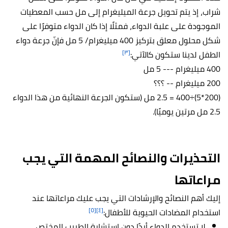
شراب، إذ يتم تحويل جرعة الميليغرام إلى مل حسب المعطيات
الموجودة على علبة الدواء، فمثلًا إذا كان الدواء متوفرًا على
شكل محلول معلق بتركيز 400 ميليغرام/ 5 مل فإنّ جرعة دواء
[٣]
الطفل لدينا ستكون كالآتي:
400 ميليغرام --- 5 مل
200 ميليغرام -- ؟؟؟
(200*5)÷400 = 2.5 مل (ستكون الجرعة النهائية من هذا الدواء
2.5 مل مرتين يوميًا).
التحذيرات والنصائح المهمة التي يجب
مراعاتها
إليك أهم النصائح والإرشادات التي يجب عليك مراعاتها عند
[٥]
[٤]
استخدام المضادات الحيوية للأطفال:
لا تستخدم الدواء أبدًا دون استشارة الطبيب المختص.