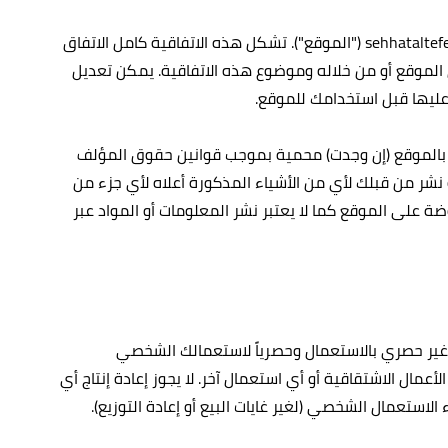
1. قبول الاتفاقية: أنت تتعهد بقبول الشروط والأحكام الواردة في هذه الاتفاقية ("الاتفاقية") فيما يتعلق بموقع صحة الطفل sehhataltefel.com ("الموقع"). تشكل هذه الاتفاقية كامل الاتفاق
ل الموقع أو من خلاله وموضوع هذه الاتفاقية. يمكن تعديل
عليها قبل استخدامك للموقع.
قة بالموقع (إن وجدت) محمية بموجب قوانين حقوق المؤلف
 نشر من قبلك لأي من الأشياء المذكورة أعلاه لأي جزء من
ة على الموقع كما لا يعتبر نشر المعلومات أو المواد عبر
وغير حصري بالاستعمال وحصرياً لاستعمالك الشخصي
 أو تحضير الأعمال الاشتقاقية أو أي استعمال آخر. لا يجوز إعادة إنتاج أي
ستعمال الشخصي (لغير غايات البيع أو إعادة التوزيع).