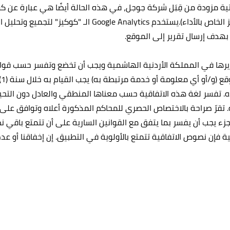
عنكبوتية مزودة من قِبَل شركة جوجل، في هذه الحالة أيضًا هي عبارة ع
الهوية من أجل مراقبة وتحسين أداء الموقع المضيف (الكوكيز ا
تحريرها في المملكة الأردنية الهاشمية ويجب أن تخضع وتفسر حسب قوا
ت
ع الإجراءات تخضع للتقييد الوارد في البندين 8 و 10 أعلاه. تفسر لغة هذه الاتفاقية حسب معناها 
. تقرّ صراحة بالاختصاص الحصري للمحاكم المذكورة أعلاه وتوافق على صح
لجزء يجب أن يفسر بما يتفق مع القوانين السارية على أن تتمتع باقي نص
 نصوص الاتفاقية تتمتع بالأولوية في التطبيق. إن إخفاقنا أو عدم مم