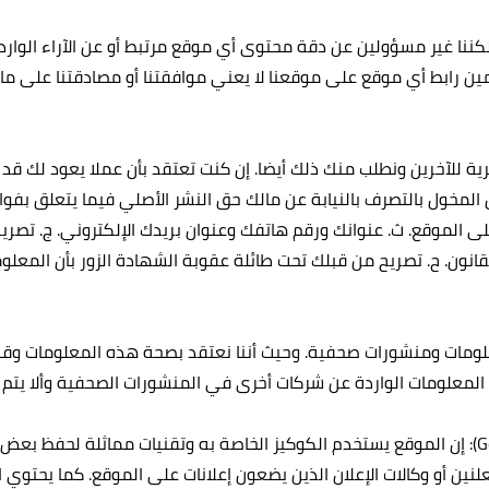
 لكننا غير مسؤولين عن دقة محتوى أي موقع مرتبط أو عن الآراء الوار
ين رابط أي موقع على موقعنا لا يعني موافقتنا أو مصادقتنا على ما
لفكرية للآخرين ونطلب منك ذلك أيضا. إن كنت تعتقد بأن عملا يعود لك
شخص المخول بالتصرف بالنيابة عن مالك حق النشر الأصلي فيما يتعلق بف
 الموقع. ث‌. عنوانك ورقم هاتفك وعنوان بريدك الإلكتروني. ج‌. تصري
انون. ح‌. تصريح من قبلك تحت طائلة عقوبة الشهادة الزور بأن المعلوم
لومات ومنشورات صحفية. وحيث أننا نعتقد بصحة هذه المعلومات وقت نش
 المعلومات الواردة عن شركات أخرى في المنشورات الصحفية وألا يتم
16. سياسة الكوكيز (cookies) وتحليلات غوغل (Google Analytics): إن الموقع يستخدم الكوكيز الخاصة 