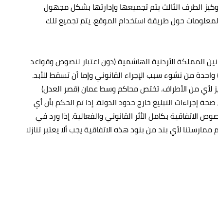
ن كوكيز الطرف الثالث يتم تجميعها وإدارتها بشكل مجهول
لخاص بالأداء).يستخدم Google Analytics الـ "كوكيز" لتجميع وتحليل المعلومات حول طريقة استخدام الموقع. يتم تجميع تلك
نين المملكة الأردنية الهاشمية (دون اعتبار لنصوص وقواعد
نازع القوانين). إن أي إجراء قانوني من قبلك فيما يتعلق بالموقع (و/أو أي معلومة أو خدمة مرتبطة به) يجب القيام به خلال سنة (1) واحدة من نشوء سبب الإجراء القانوني وإما أن تسقط للأبد.
المنطقي والعادل دون التحيز لأي من الأطراف. تختص محاكم وسط عمان (قصر العدل)
ة إجراءات التبليغ خارج حدود الدولة. إذا تم الحكم بأن أي
وص الاتفاقية بكامل الأثر القانوني والفعالية. إذا ورد في
ارستنا لأي بند من بنود هذه الاتفاقية يجب ألا يعتبر تنازلا