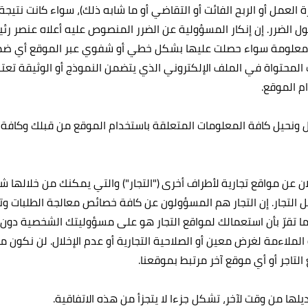
لعمل أو الربح الفائت أو التقاضي أو ما شابه ذلك)، سواء كانت نتيجة ال
صول الضرر. إن إنكار المسؤولية عن الضرر المنصوص عليه أعلاه عنصر رئي
 أي معلومة سواء حصلت عليها بشكل خطي أو شفوي عبر الموقع أي ضم
 المحتواة في الملف الإلكتروني الذي يتضمن النموذج أو الوثيقة تع
م الموقع.
عمل ونحيل كافة المعلومات المتعلقة باستخدام الموقع من قبلك وكافة 
علان عن مواقع تجارية لأطراف أخرى ("التجار") والتي يمكنك من خلالها ش
 التجار. إن التجار هم المسؤولون عن كافة خصائص معالجة الطلبات وتلبي
 كما تقرّ بأن استعمالك لمواقع التجار هو على مسؤوليتك الشخصية دو
الملاءمة لغرض معين أو الصلاحية التجارية أو عدم الإخلال. لن نكون
اجر أو أي موقع آخر مرتبط بموقعنا.