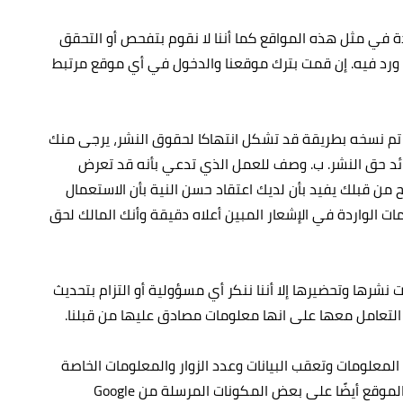
دة في مثل هذه المواقع كما أننا لا نقوم بتفحص أو التحقق
 ورد فيه. إن قمت بترك موقعنا والدخول في أي موقع مرتبط
 قد تم نسخه بطريقة قد تشكل انتهاكا لحقوق النشر، يرجى منك
وائد حق النشر. ب‌. وصف للعمل الذي تدعي بأنه قد تعرض
ح من قبلك يفيد بأن لديك اعتقاد حسن النية بأن الاستعمال
ات الواردة في الإشعار المبين أعلاه دقيقة وأنك المالك لحق
رها وتحضيرها إلا أننا ننكر أي مسؤولية أو التزام بتحديث
 التعامل معها على انها معلومات مصادق عليها من قبلنا.
به وتقنيات مماثلة لحفظ بعض المعلومات وتعقب البيانات وعدد الزوار والمعلومات الخاصة
بهم بالإضافة إلى استخدام الكوكيز الخاصة بأطراف ثالثة كالمعلنين أو وكالات الإعلان الذين يضعون إعلانات على الموقع. كما يحتوي الموقع أيضًا على بعض المكونات المرسلة من Google