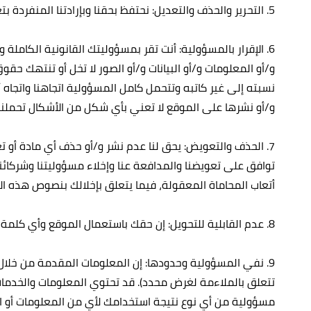
5. التحرير والحذف والتعديل: نحتفظ بحقنا وبإرادتنا المنفردة بتعديل أو حذف أي وثيقة أو معلومة أو أي محتوى آخر ظاهر على الموقع.
6. الإقرار بالمسؤولية: أنت تقر بمسؤوليتك القانونية الكامل
و/أو المعلومات و/أو البيانات و/أو الصور لا تخل أو تنتهك ح
نسبته إلى غير كاتبه وتتحمل كامل المسؤولية اتجاهنا واتجاه أ
و/أو نشرها على الموقع لا تعني بأي شكل من الأشكال تحملنا
7. الحذف والتعويض: يحق لنا عدم نشر و/أو حذف أي مادة أو ت
توافق على تعويضنا والمدافعة عنا وإخلاء مسؤوليتنا وشركائنا
أتعاب المحاماة المعقولة، فيما يتعلق بإخلالك بنصوص هذه الا
8. عدم القابلية للتحويل: إن حقك باستعمال الموقع وأي كلمة مرور تمنح لك للحصول على المعلومات أو الوثائق غير قابل للتحويل.
9. نفي المسؤولية وحدودها: إن المعلومات المقدمة من خلال
تتعلق بالملاءمة لغرض محدد). قد تحتوي المعلومات والخدمات عل
مسؤولية من أي نوع نتيجة استخدامك لأي من المعلومات أو ال