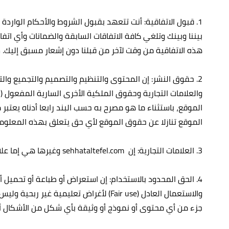
بيننا وبينك وتلغي كافة الاتفاقات السابقة والضمانات وأي ات
هذه الاتفاقية من وقت لآخر من قبلنا دون إشعار مسبق إليك.
2. حقوق النشر: إن المحتوى والتنظيم والتصميم والتجميع و
والعلامات التجارية وحقوق الملكية الأخرى السارية المفعول (
الموقع، باستثناء ما هو مصرح به حسب البند رابعا أدناه يعتب
الموقع تنازلا عن حقوق الموقع لأي حق يتعلق بهذه المعلومات
3. العلامات التجارية: إن sehhataltefel.com وغيرها هي إما علامات تجارية أو علامات مسجلة ومملوكة من قبل موقع صحة الطفل.
4. الحق المحدود بالاستخدام: إن استعراض أو طباعة أو تح
والاستعمال العادل (Fair use) لأغراض تعل
جزء من أي محتوى أو نموذج أو وثيقة بأي شكل من الأشكال أو ت